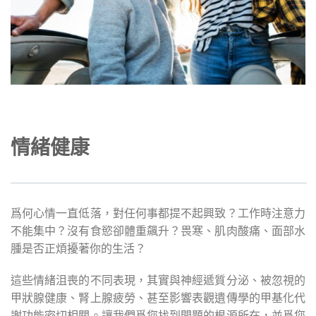
情緒健康
爲何心情一直低落，對任何事都提不起興致？工作時注意力
不能集中？沒有食慾卻體重飆升？畏寒、肌肉酸痛、面部水
腫是否正煩擾著你的生活？
這些情緒沮喪的不同表現，其實與神經遞質分泌、被忽視的
甲狀腺健康、腎上腺疲勞、甚至影響表觀遺傳學的甲基化代
謝功能密切相關。讓我們爲您找到問題的根源所在，並爲您