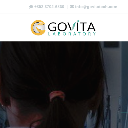
+852 3702-6860
|
info@govitatech.com