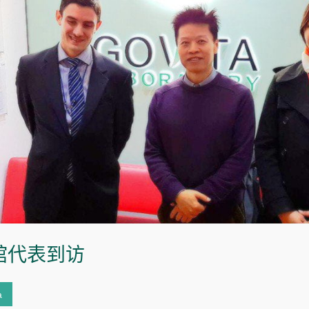
馆代表到访
a