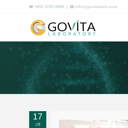
+852 3702-6860
|
info@govitatech.com
17
1月