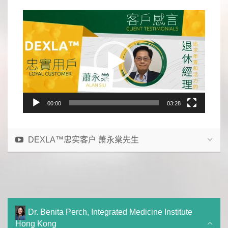
Video
Player
00:00
03:28
DEXLA™忠实客户 萧永棠先生
Dr. Benita Perch, Integrated Medicine Institute
Hong Kong