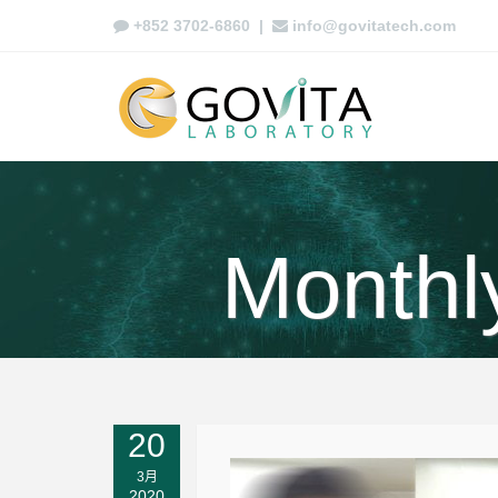
+852 3702-6860
|
info@govitatech.com
Monthl
20
3月
2020