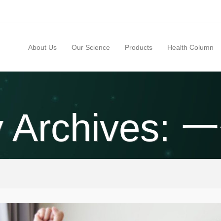
About Us
Our Science
Products
Health Column
ry Archives