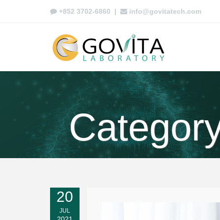
+852 3702-6860
|
info@govitatech.com
Catego
20
JUL
2021